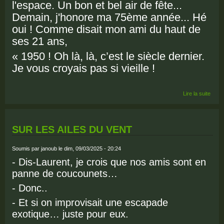
l'espace. Un bon et bel air de fête...
Demain, j'honore ma 75ème année... Hé
oui ! Comme disait mon ami du haut de
ses 21 ans,
« 1950 ! Oh là, là, c’est le siècle dernier.
Je vous croyais pas si vieille !
de M
Lire la suite
EN
POUP
SUR LES AILES DU VENT
Soumis par
janoub
le dim, 09/03/2025 - 20:24
- Dis-Laurent, je crois que nos amis sont en
panne de coucounets…
- Donc..
- Et si on improvisait une escapade
exotique… juste pour eux.