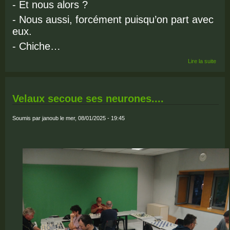
- Et nous alors ?
- Nous aussi, forcément puisqu’on part avec
eux.
- Chiche…
de
Lire la suite
SUR
LES
AILE
DU
Velaux secoue ses neurones....
VEN
Soumis par
janoub
le mer, 08/01/2025 - 19:45