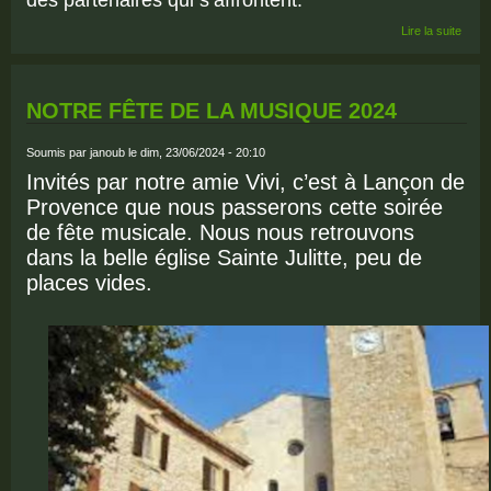
des partenaires qui s’affrontent.
de Ve
Lire la suite
seco
neuro
NOTRE FÊTE DE LA MUSIQUE 2024
Soumis par
janoub
le dim, 23/06/2024 - 20:10
Invités par notre amie Vivi, c’est à Lançon de
Provence que nous passerons cette soirée
de fête musicale.
Nous nous retrouvons
dans la belle église Sainte Julitte, peu de
places vides.