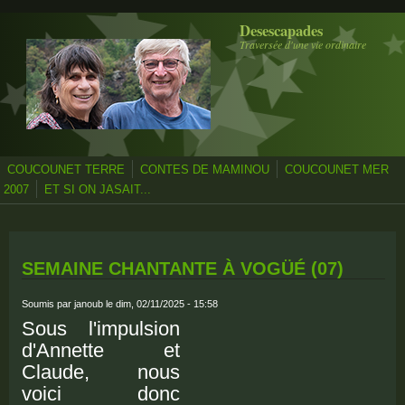
Aller au contenu principal
Desescapades
Traversée d'une vie ordinaire
COUCOUNET TERRE
CONTES DE MAMINOU
COUCOUNET MER
2007
ET SI ON JASAIT...
SEMAINE CHANTANTE À VOGÜÉ (07)
Soumis par
janoub
le dim, 02/11/2025 - 15:58
Sous l'impulsion
d'Annette et
Claude, nous
voici donc