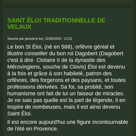
MASS
DE
L'AR
SAINT ÉLOI TRADITIONNELLE DE
VELAUX
Soumis par
janoub
le lun, 11/08/2025 - 12:51
Le bon St Éloi, (né en 588), orfèvre génial et
illustre conseiller du bon roi Dagobert (Dagobert
c'est à dire Clotaire II de la dynastie des
Mérovingiens, souche de Clovis) Éloi est devenu
à la fois et grâce à son habileté, patron des
orfèvres, des forgerons et des paysans, et toutes
professions dérivées. Sa foi, sa probité, son
humanisme ont fait de lui un faiseur de miracles.
Je ne sais pas quelle est la part de légende, il en
inspire de nombeuses, mais il est ainsi devenu
Saint Éloi.
Il est encore aujourd'hui une figure incontournable
de l'été en Provence.