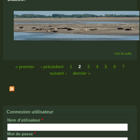
de
Lire la suite
CÔT
D'OP
« premier
‹ précédent
1
2
3
4
5
6
7
Pages
suivant ›
dernier »
Connexion utilisateur
Nom d'utilisateur
*
Mot de passe
*