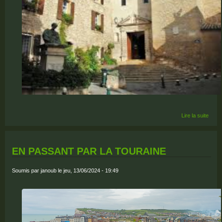
de
Lire la suite
NOT
FÊTE
LA
MUS
EN PASSANT PAR LA TOURAINE
2024
Soumis par
janoub
le jeu, 13/06/2024 - 19:49