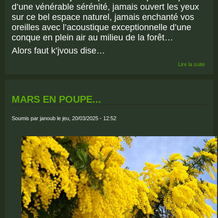
d’une vénérable sérénité, jamais ouvert les yeux
sur ce bel espace naturel, jamais enchanté vos
oreilles avec l’acoustique exceptionnelle d’une
conque en plein air au milieu de la forêt…
Alors faut k’jvous dise…
de F
Lire la suite
PIAN
ROQ
D'A
2025
MARS EN POUPE...
Soumis par
janoub
le jeu, 20/03/2025 - 12:52