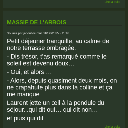
de S
Lire la suite
CHA
À V
(07)
MASSIF DE L'ARBOIS
Soumis par
janoub
le mar, 26/08/2025 - 11:18
Petit déjeuner tranquille, au calme de
notre terrasse ombragée.
- Dis trésor, t’as remarqué comme le
soleil est devenu doux…
- Oui, et alors …
- Alors, depuis quasiment deux mois, on
ne crapahute plus dans la colline et ça
me manque…
Laurent jette un œil à la pendule du
séjour...qui dit oui… qui dit non…
et puis qui dit…
de
Lire la suite