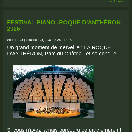
de S
Lire la suite
TRAD
DE V
FESTIVAL PIANO -ROQUE D'ANTHÉRON
2025
Soumis par
janoub
le mar, 29/07/2025 - 12:13
Un grand moment de merveille : LA ROQUE
D’ANTHÉRON, Parc du Château et sa conque
Si vous n'avez jamais parcouru ce parc empreint