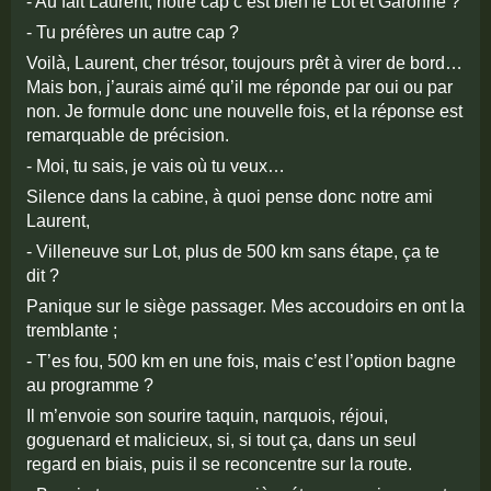
- Au fait Laurent, notre cap c’est bien le Lot et Garonne ?
- Tu préfères un autre cap ?
Voilà, Laurent, cher trésor, toujours prêt à virer de bord…
Mais bon, j’aurais aimé qu’il me réponde par oui ou par
non. Je formule donc une nouvelle fois, et la réponse est
remarquable de précision.
- Moi, tu sais, je vais où tu veux…
Silence dans la cabine, à quoi pense donc notre ami
Laurent,
- Villeneuve sur Lot, plus de 500 km sans étape, ça te
dit ?
Panique sur le siège passager. Mes accoudoirs en ont la
tremblante ;
- T’es fou, 500 km en une fois, mais c’est l’option bagne
au programme ?
Il m’envoie son sourire taquin, narquois, réjoui,
goguenard et malicieux, si, si tout ça, dans un seul
regard en biais, puis il se reconcentre sur la route.