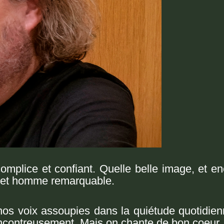
plice et confiant. Quelle belle image, et enc
e cet homme remarquable.
nos voix
assoupies dans la quiétude
quotidien
lencontreusement. Mais on chante de bon coeur.