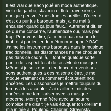
Il est vrai que Bach joué en mode authentique,
viole de gambe, clavecin et flûte traversière, a
quelque peu vrillé mes fragiles oreilles. D'accord
c'est du pur jus baroque, mais j'ai du mal à
encaisser quand ça joue faux... Autrement dit, en
ce qui me concerne, l'authenticité oui, mais pas
trop. Pour vous dire, j'ai même pas reconnu le
timbre si particulier du métronome appelé BACH.
J'aime les instruments baroques dans la musique
traditionnelle, les dissonnances ne me choquent
pas dans ce cadre là, il font en quelque sorte
partie de l'aspect festif de ce style de musique.
Même si je sais que la tendance à revenir aux
sons authentiques a des raisons d'être, je me
moque vraiment de comment écoutaient nos
ancêtres. Les dissonances je mettrai toujours du
temps à les accepter. J'ai d'ailleurs mis des
années à me familiariser avec la musique
moderne. Mon grand frère avec un sourire
complice me disait "je vais éduquer ton oreille" Il
m'a initiée à Poulenc, Chabrier, Stravinsky,