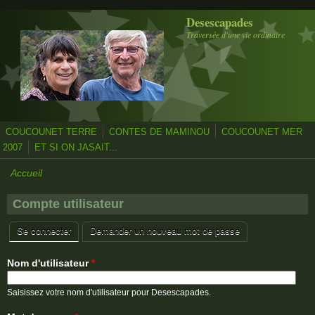
Aller au contenu principal
Desescapades
Traversée d'une vie ordinaire
COUCOUNET TERRE
CONTES DE MAMINOU
COUCOUNET MER
2007
ET SI ON JASAIT...
Accueil
Compte utilisateur
Se connecter
(onglet actif)
Demander un nouveau mot de passe
Onglets principaux
Nom d'utilisateur
*
Saisissez votre nom d'utilisateur pour Desescapades.